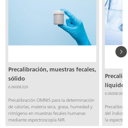
Precalibración, muestras fecales,
Precalib
sólido
líquido
6.06008.029
6.06008.005
Precalibración OMNIS para la determinación
de calorías, materia seca, grasa, humedad y
Precalibrac
nitrógeno en muestras fecales humanas
del índice 
mediante espectroscopía NIR.
la espectros