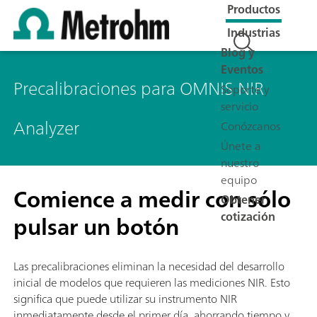
Productos
Industrias
Blog y
Eventos
Precalibraciones para OMNIS NIR
Soporte y
servicio
Analyzer
Conózcanos
Únete a
nuestro
equipo
Comience a medir con sólo
Obtener
cotización
pulsar un botón
Las precalibraciones eliminan la necesidad del desarrollo
inicial de modelos que requieren las mediciones NIR. Esto
significa que puede utilizar su instrumento NIR
inmediatamente desde el primer día, ahorrando tiempo y