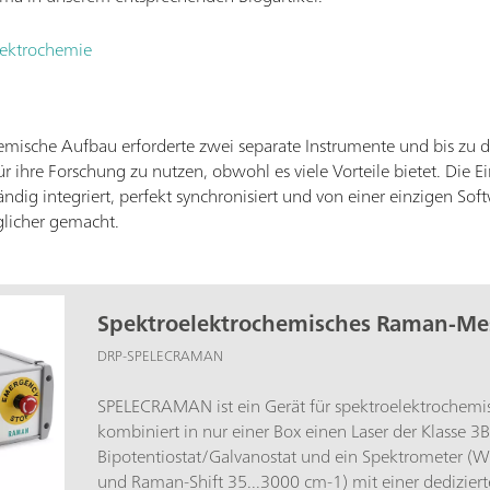
lektrochemie
hemische Aufbau erforderte zwei separate Instrumente und bis zu d
ür ihre Forschung zu nutzen, obwohl es viele Vorteile bietet. Di
ndig integriert, perfekt synchronisiert und von einer einzigen Sof
licher gemacht.
Spektroelektrochemisches Raman-Mes
DRP-SPELECRAMAN
SPELECRAMAN ist ein Gerät für spektroelektrochem
kombiniert in nur einer Box einen Laser der Klasse 3
Bipotentiostat/Galvanostat und ein Spektrometer (
und Raman-Shift 35...3000 cm-1) mit einer dedizier