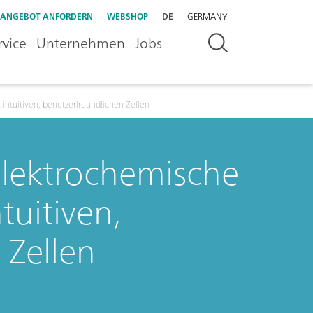
ANGEBOT ANFORDERN
WEBSHOP
DE
GERMANY
rvice
Unternehmen
Jobs
ntuitiven, benutzerfreundlichen Zellen
elektrochemische
tuitiven,
 Zellen