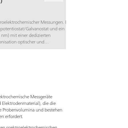
)
troelektrochemischer Messungen. Es
Bipotentiostat/Galvanostat und ein
nm) mit einer dedizierten
onisation optischer und
lektrochemische Messgeräte
 Elektrodenmaterial), die die
e Probenvolumina und bestehen
 erfordert.
rten spektroelektrochemischen