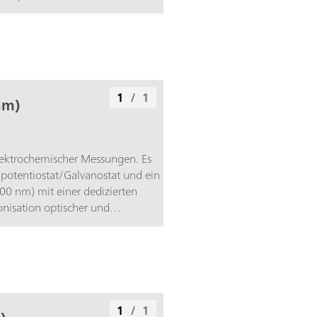
lektrochemischer Experimente
1
/
1
nm)
lektrochemischer Messungen. Es
Bipotentiostat/Galvanostat und ein
00 nm) mit einer dedizierten
onisation optischer und
1
/
1