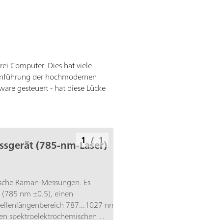
rei Computer. Dies hat viele
e Einführung der hochmodernen
tware gesteuert - hat diese Lücke
1
/
1
sgerät (785-nm-Laser)
ische Raman-Messungen. Es
B (785 nm ±0.5), einen
Wellenlängenbereich 787...1027 nm
ten spektroelektrochemischen