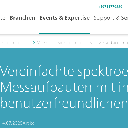
+49711770880
te
Branchen
Events & Expertise
Support & Se
pektroelektrochemie
Vereinfachte spektroelektrochemische Messaufbauten mit i
Vereinfachte spektro
Messaufbauten mit in
benutzerfreundlichen
14.07.2025
Artikel