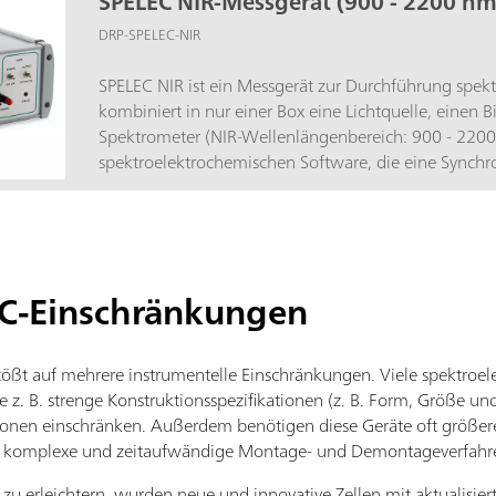
SPELEC NIR-Messgerät (900 - 2200 nm
DRP-SPELEC-NIR
SPELEC NIR ist ein Messgerät zur Durchführung spek
kombiniert in nur einer Box eine Lichtquelle, einen 
Spektrometer (NIR-Wellenlängenbereich: 900 - 2200 
spektroelektrochemischen Software, die eine Synchr
elektrochemischer Experimente ermöglicht.
C-Einschränkungen
tößt auf mehrere instrumentelle Einschränkungen. Viele spektroe
 z. B. strenge Konstruktionsspezifikationen (z. B. Form, Größe und
nen einschränken. Außerdem benötigen diese Geräte oft größer
komplexe und zeitaufwändige Montage- und Demontageverfahren
zu erleichtern, wurden neue und innovative Zellen mit aktualisie