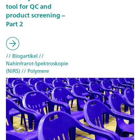
tool for QC and
product screening –
Part 2
// Blogartikel
//
Nahinfrarot-Spektroskopie
(NIRS)
// Polymere