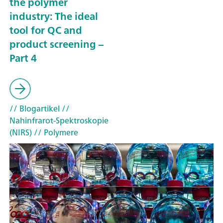
the polymer
industry: The ideal
tool for QC and
product screening –
Part 4
// Blogartikel
//
Nahinfrarot-Spektroskopie
(NIRS)
// Polymere