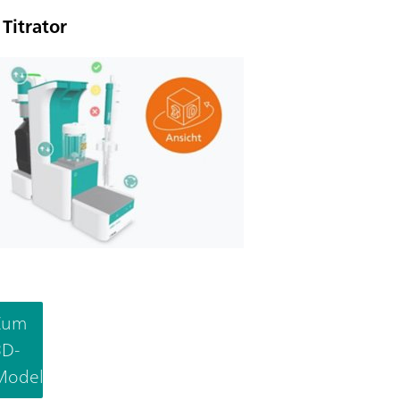
Titrator
Zum
3D-
Modell