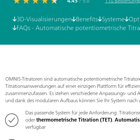
4.45
/ 5.0
110 Bewertung
3D-Visualisierungen
Benefits
Systeme
Opt
FAQs - Automatische potentiometrische Titr
OMNIS-Titratoren sind automatische potentiometrische Titratore
Titrationsanwendungen auf einer einzigen Plattform für effizie
zusammenzufassen. Es stehen verschiedene Anpassungs- und A
und dank des modularen Aufbaus können Sie Ihr System nach 
Das passende System für jede Anforderung: Titration
oder
thermometrische Titration (TET)
,
Automatis
verfügbar