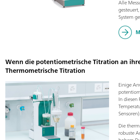
Alle Mess
gesteuert
System ge
M
Wenn die potentiometrische Titration an ihr
Thermometrische Titration
Einige A
potentiom
In diesen
Temperat
Sensoren)
Die thermo
robuste A