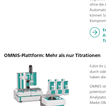
ohne die 
Automatis
können Si
Kompromis
E
A
T
OMNIS-Plattform: Mehr als nur Titrationen
Führt Ihr
durch ode
haben die
OMNIS ist 
potentiome
Analysato
Marke OM