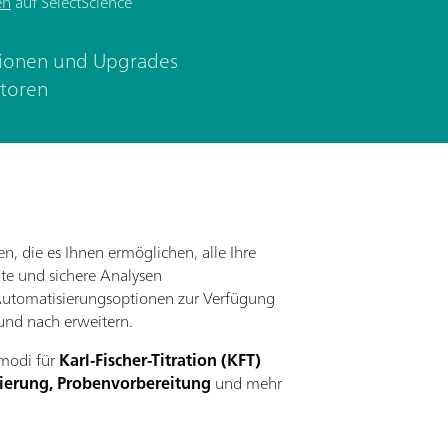
en
auf SelectScience
ionen und Upgrades
atoren
n, die es Ihnen ermöglichen, alle Ihre
nte und sichere Analysen
utomatisierungsoptionen zur Verfügung
und nach erweitern.
smodi für
Karl-Fischer-Titration (KFT)
ierung, Probenvorbereitung
und mehr