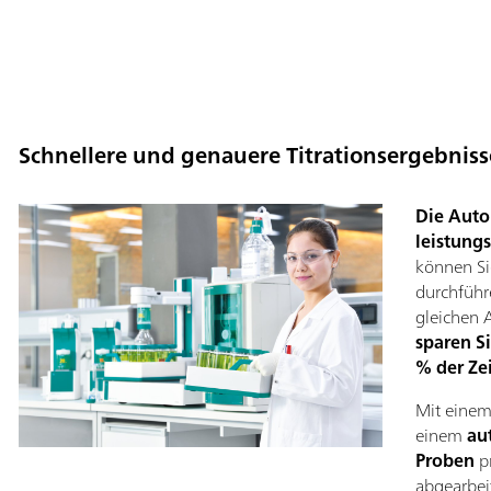
Schnellere und genauere Titrationsergebniss
Die Auto
leistung
können Sie
durchführ
gleichen
sparen S
% der Zei
Mit eine
einem
au
Proben
p
abgearbei