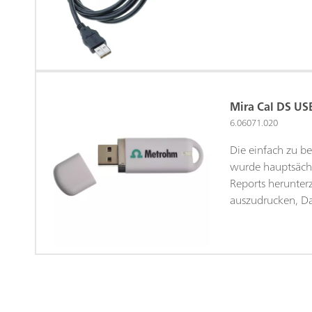
Mira Cal DS USB
6.06071.020
Die einfach zu b
wurde hauptsächl
Reports herunter
auszudrucken, Da
Spektrenbibliothe
zu erfassen und 