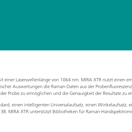
mit einer Laserwellenlänge von 1064 nm. MIRA XTR nutzt einen e
rischer Auswertungen die Raman-Daten aus der Probenfluoreszenz 
 der Probe zu ermöglichen und die Genauigkeit der Resultate zu e
ard, einen intelligenten Universalaufsatz, einen Winkelaufsatz, e
sse 3B. MIRA XTR unterstützt Bibliotheken für Raman-Handspektro