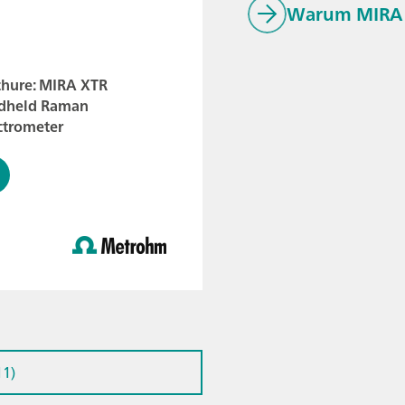
Warum MIRA
chure: MIRA XTR
dheld Raman
ctrometer
11)