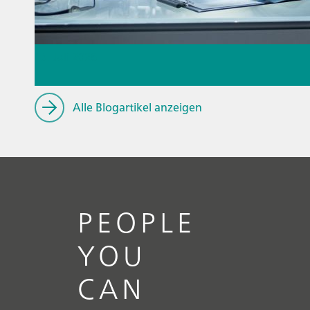
13. Juli 2026
Prozessanalysetechnik für
Alle Blogartikel anzeigen
Biopharmazeutika
// Blogartikel
// Bildung und Forschung
//
Klinische Forschung
PEOPLE
YOU
CAN