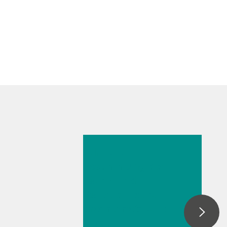
26. Mai 2026
Schnelle
Bestimmung der
Säure- und
Basenzahl durch
thermometrische
Titration