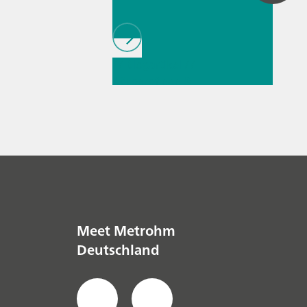
// Blogartikel
//
Körperpflege &
Kosmetik
// Raman-
Spektroskopie
Meet Metrohm
Deutschland