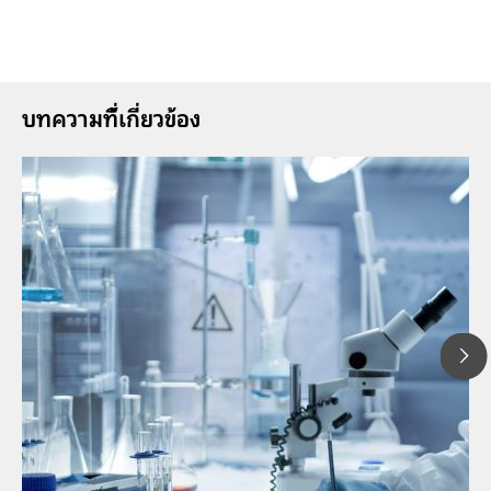
บทความที่้เกี่ยวข้อง
1
// Article
P
// Food & beverage
f
// Ion chromatography