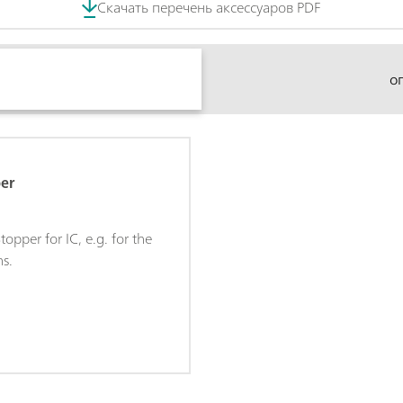
Скачать перечень аксессуаров PDF
о
er
opper for IC, e.g. for the
ns.