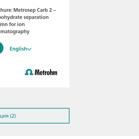
hure: Metrosep Carb 2 –
bohydrate separation
mn for ion
omatography
English
ия (2)