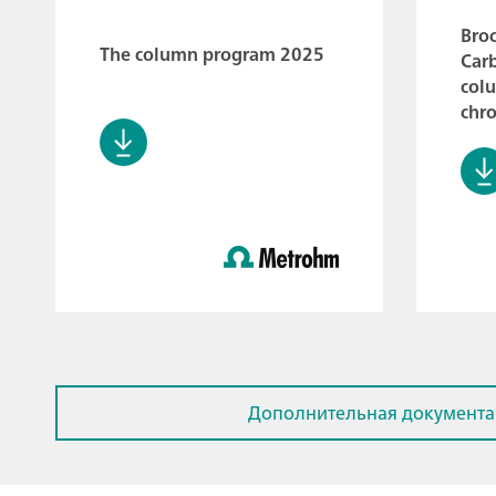
Broc
The column program 2025
Car
colu
chr
Дополнительная документац