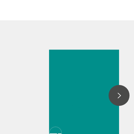
14 июл. 2025 г.
Упрощенные
спектроэлектро
химические
системы с
интуитивно
понятными и
удобными в
использовании
ячейками