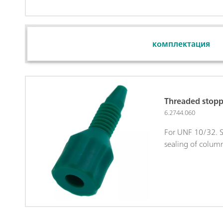
комплектация
Threaded stopp
6.2744.060
For UNF 10/32. St
sealing of colum