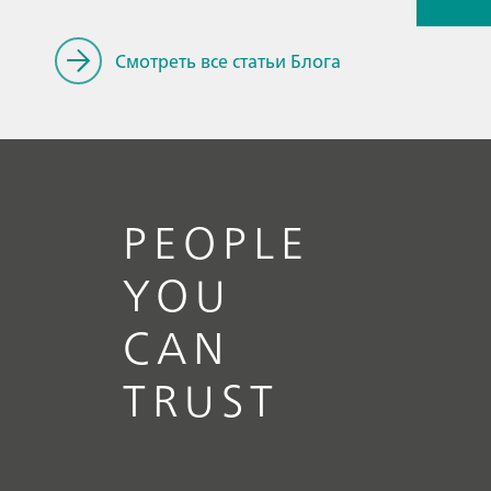
beverag
chromat
Смотреть все статьи Блога
PEOPLE
YOU
CAN
TRUST