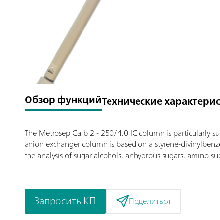
Обзор функций
Технические характери
The Metrosep Carb 2 - 250/4.0 IC column is particularly su
anion exchanger column is based on a styrene-divinylbenzene
the analysis of sugar alcohols, anhydrous sugars, amino s
Запросить КП
Поделиться