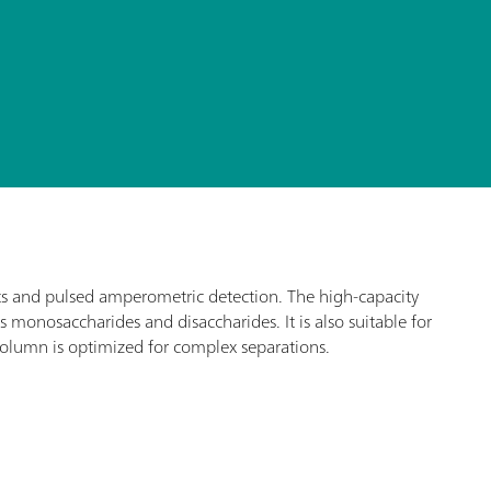
nts and pulsed amperometric detection. The high-capacity
 monosaccharides and disaccharides. It is also suitable for
column is optimized for complex separations.