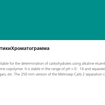
стики
Хроматограмма
itable for the determination of carbohydrates using alkaline elue
 copolymer. It is stable in the range of pH = 0 - 14 and separates
ugars, etc. The 250 mm version of the Metrosep Carb 2 separation 