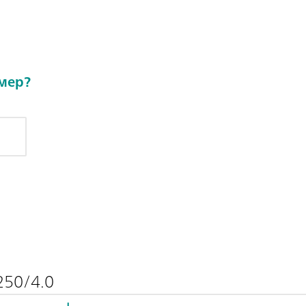
омер?
250/4.0