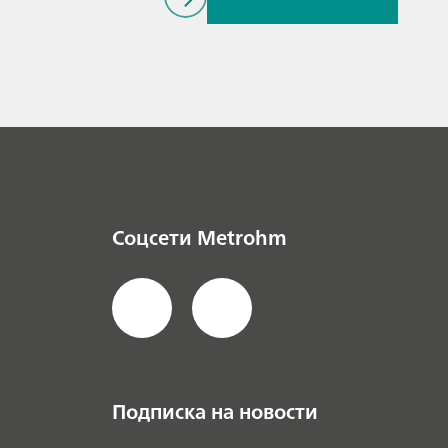
// Article
//
Spectroelectrochemist
ry
// General
knowledge
Соцсети Metrohm
Подписка на новости