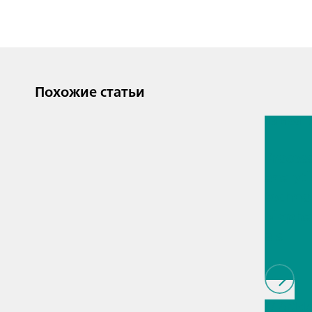
Похожие статьи
13 июл. 2
Proces
analyti
techno
biopha
als
// Article