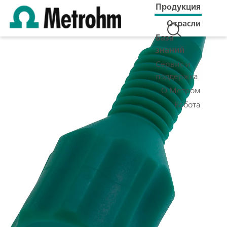
Продукция
Отрасли
База
знаний
Сервис и
поддержка
О Метром
Работа