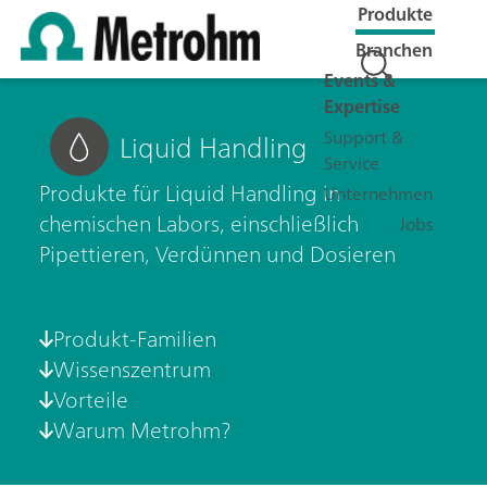
Produkte
Branchen
Events &
Expertise
Support &
Liquid Handling
Service
Produkte für Liquid Handling in
Unternehmen
chemischen Labors, einschließlich
Jobs
Pipettieren, Verdünnen und Dosieren
Produkt-Familien
Wissenszentrum
Vorteile
Warum Metrohm?