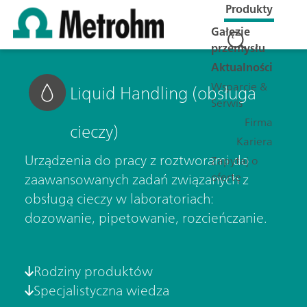
Produkty
Gałęzie
przemysłu
Aktualności
Wsparcie &
Liquid Handling (obsługa
Serwis
Firma
cieczy)
Kariera
Urządzenia do pracy z roztworami do
Zapytaj o
ofertę
zaawansowanych zadań związanych z
obsługą cieczy w laboratoriach:
dozowanie, pipetowanie, rozcieńczanie.
Rodziny produktów
Specjalistyczna wiedza