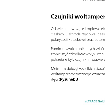
Czujniki woltamper
Od wielu lat wiszące kroplowe e
ciężkich. Elektroda rtęciowa idea
polaryzacji katodowej oraz autom
Pomimo swoich unikalnych właściw
zmniejszyć szkodliwy wpływ rtęci
potrzebne były czujniki niezawiera
Metrohm dołożył wszelkich stara
woltamperometrycznego oznaczani
rtęci (
Rysunek 3
).