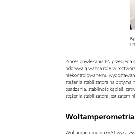
Ry
Pr
Proces powlekania EN przebiega s
odgrywają ważną rolę w roztwora
niekontrolowanemu wydostawaniu s
stężenia stabilizatora na optym
osadzania, stabilność kąpieli, z
stężenia stabilizatora jest zate
Woltamperometria
Woltamperometria (VA) wykorzystu