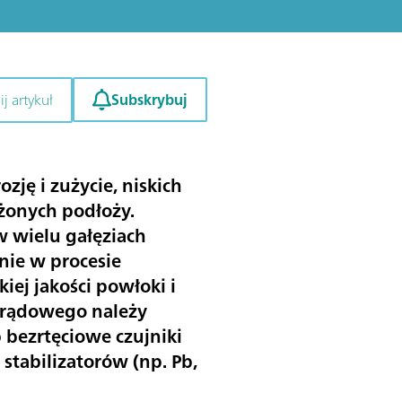
Subskrybuj
j artykuł
ję i zużycie, niskich
ożonych podłoży.
w wielu gałęziach
nie w procesie
ej jakości powłoki i
prądowego należy
 bezrtęciowe czujniki
tabilizatorów (np. Pb,