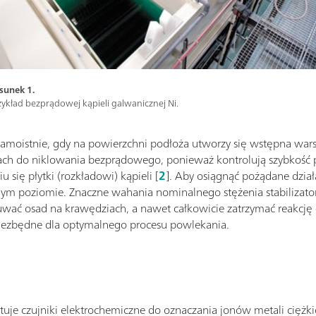
sunek 1.
zykład bezprądowej kąpieli galwanicznej Ni.
amoistnie, gdy na powierzchni podłoża utworzy się wstępna warst
ch do niklowania bezprądowego, ponieważ kontrolują szybkość 
ię płytki (rozkładowi) kąpieli [
2
]. Aby osiągnąć pożądane dział
alnym poziomie. Znaczne wahania nominalnego stężenia stabiliza
atruwać osad na krawędziach, a nawet całkowicie zatrzymać reakc
m niezbędne dla optymalnego procesu powlekania.
je czujniki elektrochemiczne do oznaczania jonów metali ciężkic