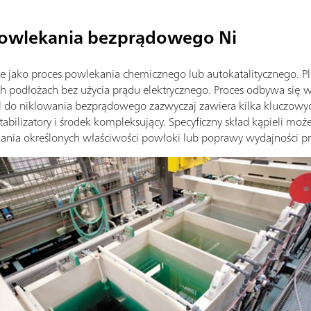
powlekania bezprądowego Ni
 jako proces powlekania chemicznego lub autokatalitycznego. Pl
h podłożach bez użycia prądu elektrycznego. Proces odbywa się w 
el do niklowania bezprądowego zazwyczaj zawiera kilka kluczowyc
stabilizatory i środek kompleksujący. Specyficzny skład kąpieli m
kania określonych właściwości powłoki lub poprawy wydajności p