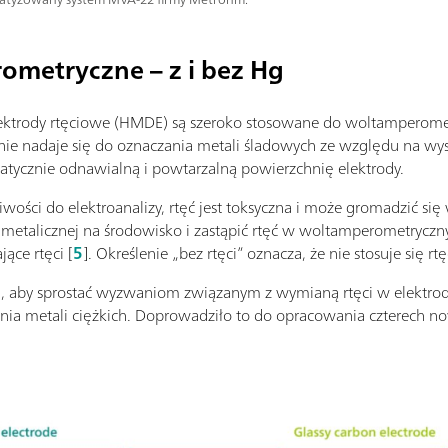
ometryczne – z i bez Hg
lektrody rtęciowe (HMDE) są szeroko stosowane do woltamperome
lnie nadaje się do oznaczania metali śladowych ze względu na wys
atycznie odnawialną i powtarzalną powierzchnię elektrody.
ości do elektroanalizy, rtęć jest toksyczna i może gromadzić si
 metalicznej na środowisko i zastąpić rtęć w woltamperometryczn
jące rtęci [
5
]. Określenie „bez rtęci” oznacza, że nie stosuje się rt
ń, aby sprostać wyzwaniom związanym z wymianą rtęci w elektr
a metali ciężkich. Doprowadziło to do opracowania czterech n