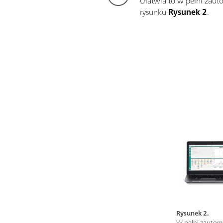
Ułatwia to w pełni zau
rysunku
Rysunek 2
.
Rysunek 2.
W pełni zautom