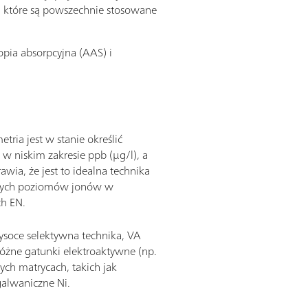
), które są powszechnie stosowane
pia absorpcyjna (AAS) i
ria jest w stanie określić
w niskim zakresie ppb (µg/l), a
awia, że jest to idealna technika
wych poziomów jonów w
ch EN.
wysoce selektywna technika, VA
 różne gatunki elektroaktywne (np.
onych matrycach, takich jak
alwaniczne Ni.