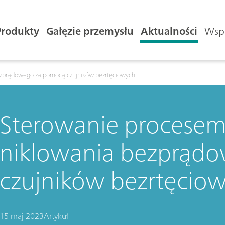
Produkty
Gałęzie przemysłu
Aktualności
Wspa
ezprądowego za pomocą czujników bezrtęciowych
Sterowanie procesem 
niklowania bezprąd
czujników bezrtęcio
15 maj 2023
Artykuł