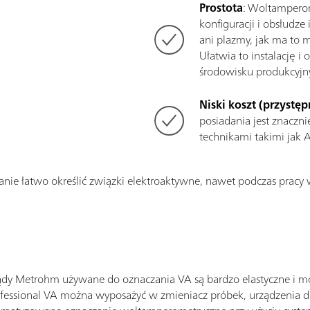
Prostota
: Woltamperom
konfiguracji i obsłudze
ani plazmy, jak ma to 
Ułatwia to instalację 
środowisku produkcyj
Niski koszt (przystę
posiadania jest znaczn
technikami takimi jak A
stanie łatwo określić związki elektroaktywne, nawet podczas pracy 
ządy Metrohm używane do oznaczania VA są bardzo elastyczne i m
ofessional VA można wyposażyć w zmieniacz próbek, urządzenia d