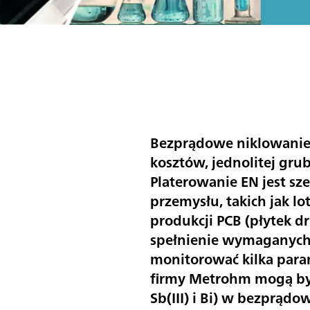
Bezprądowe niklowanie (
kosztów, jednolitej gru
Platerowanie EN jest s
przemysłu, takich jak l
produkcji PCB (płytek 
spełnienie wymaganych 
monitorować kilka param
firmy Metrohm mogą być
Sb(III) i Bi) w bezprąd