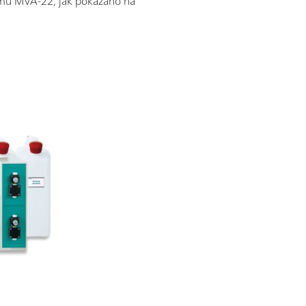
emu MVA-22, jak pokazano na