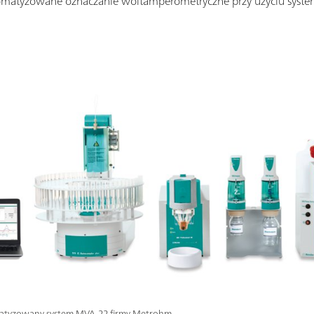
tomatyzowane oznaczanie woltamperometryczne przy użyciu syst
atyzowany system MVA-22 firmy Metrohm.