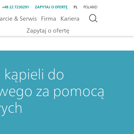
+48 22 7230291
ZAPYTAJ O OFERTĘ
PL
POLAND
rcie & Serwis
Firma
Kariera
Zapytaj o ofertę
kąpieli do
owego za pomocą
wych