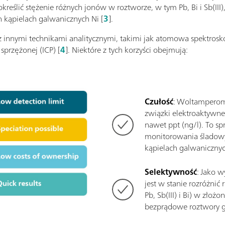
reślić stężenie różnych jonów w roztworze, w tym Pb, Bi i Sb(III
h kąpielach galwanicznych Ni [
3
].
 innymi technikami analitycznymi, takimi jak atomowa spektrosko
sprzężonej (ICP) [
4
]. Niektóre z tych korzyści obejmują:
Czułość
: Woltamperomet
związki elektroaktywne 
nawet ppt (ng/l). To spr
monitorowania ślado
kąpielach galwaniczny
Selektywność
: Jako 
jest w stanie rozróżnić
Pb, Sb(III) i Bi) w złoż
bezprądowe roztwory g