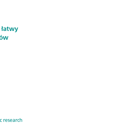
 łatwy
rów
c research