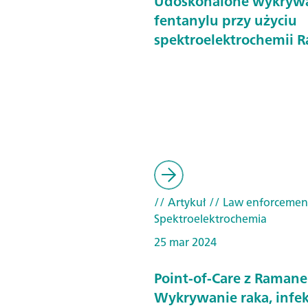
Udoskonalone wykryw
fentanylu przy użyciu
spektroelektrochemii 
// Artykuł
// Law enforcemen
Spektroelektrochemia
25 mar 2024
Point-of-Care z Raman
Wykrywanie raka, infekc