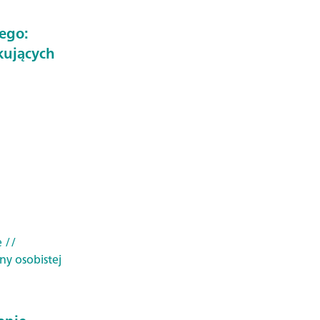
ego:
kujących
e
//
ny osobistej