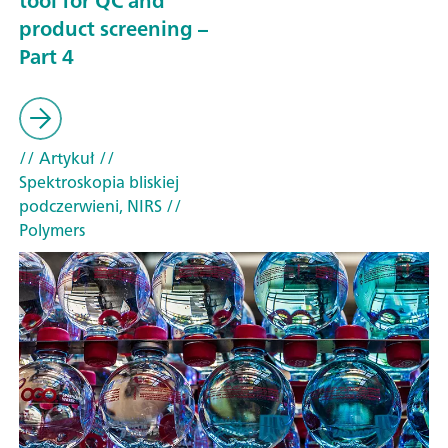
tool for QC and
product screening –
Part 4
// Artykuł
//
Spektroskopia bliskiej
podczerwieni, NIRS
//
Polymers