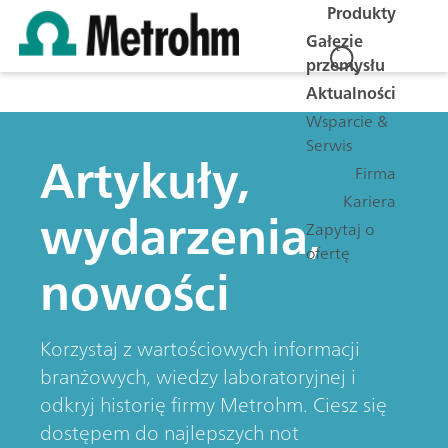
Produkty
Gałęzie
przemysłu
Aktualności
Wsparcie &
Serwis
Artykuły,
Firma
Kariera
wydarzenia,
Zapytaj o
ofertę
nowości
Korzystaj z wartościowych informacji
branżowych, wiedzy laboratoryjnej i
odkryj historię firmy Metrohm. Ciesz się
dostępem do najlepszych not