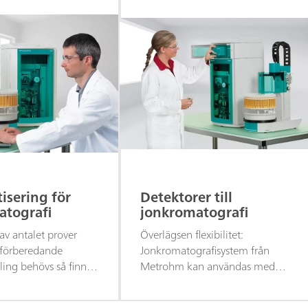
isering för
Detektorer till
atografi
jonkromatografi
v antalet prover
Överlägsen flexibilitet:
 förberedande
Jonkromatografisystem från
ing behövs så finns
Metrohm kan användas med
ade lösningar för
vilken detekteringsmetod som
afi att få
helst.