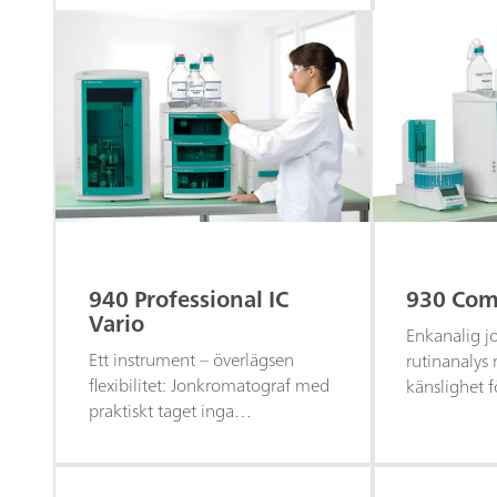
940 Professional IC
930 Comp
Vario
Enkanalig j
Ett instrument – överlägsen
rutinanalys
flexibilitet: Jonkromatograf med
känslighet f
praktiskt taget inga
katjoner oc
begränsningar för individuell
systemkonfiguration och
anpassning.