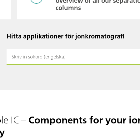
overview of all our separati
columns
Hitta applikationer för jonkromatografi
le IC –
Components for your io
y