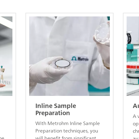
Inline Sample
A
Preparation
A 
With Metrohm Inline Sample
op
Preparation techniques, you
ch
he
will benefit from significant
av