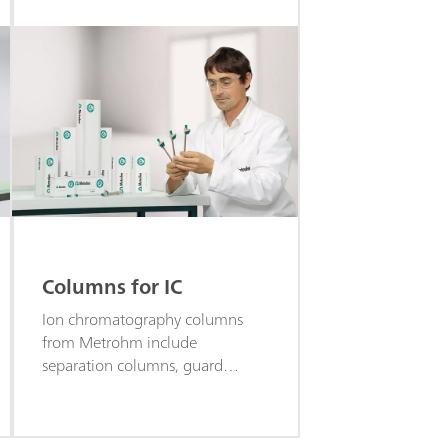
Columns for IC
Ion chromatography columns
from Metrohm include
separation columns, guard
columns, precolumns, trap
columns, accessories for
columns, and more.