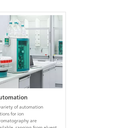
utomation
variety of automation
tions for ion
romatography are
ailable, ranging from eluent