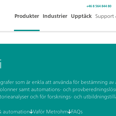
+46 8 564 844 80
Produkter
Industrier
Upptäck
Support 
i
rafer som är enkla att använda för bestämning av a
kolonner samt automations- och provberedningslös
torieanalyser och för forsknings- och utbildningstil
& automation
Vaför Metrohm
FAQs