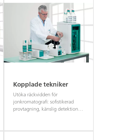
Kopplade tekniker
Utöka räckvidden för
jonkromatografi: sofistikerad
provtagning, känslig detektion
eller multiparameteranalys.