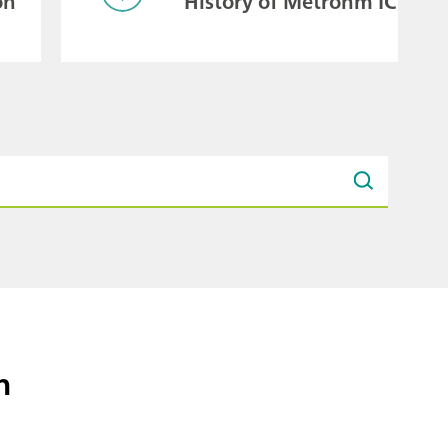
on
History of Metrohm IC
n