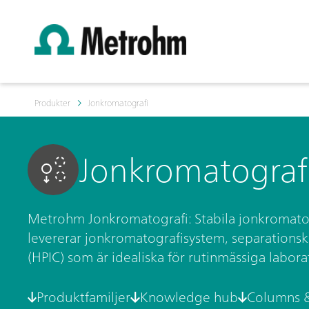
Produkter
Jonkromatografi
Jonkromatograf
Metrohm Jonkromatografi: Stabila jonkromatog
levererar jonkromatografisystem, separations
(HPIC) som är idealiska för rutinmässiga labora
Produktfamiljer
Knowledge hub
Columns 