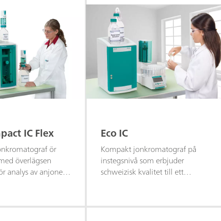
act IC Flex
Eco IC
onkromatograf ör
Kompakt jonkromatograf på
 med överlägsen
instegsnivå som erbjuder
ör analys av anjoner,
schweizisk kvalitet till ett
h polära ämnen.
överkomligt pris.