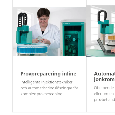
Provpreparering inline
Automat
jonkrom
Intelligenta injektionstekniker
Oberoende a
och automatiseringslösningar för
eller om en
komplex provberedning i
provbehandl
jonkromatografianalyser
automatiser
jonkromatogr