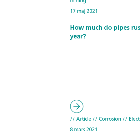
mining
17 maj 2021
How much do pipes rust
year?
// Article
// Corrosion
// Elec
8 mars 2021