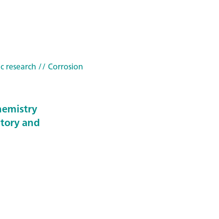
c research
// Corrosion
hemistry
story and