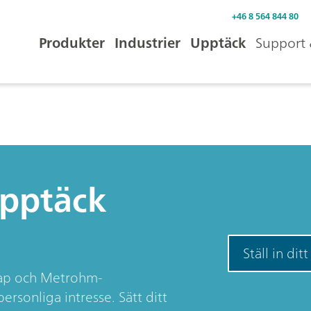
+46 8 564 844 80
Produkter
Industrier
Upptäck
Support 
Upptäck
Ställ in dit
skap och Metrohm-
rsonliga intresse. Sätt ditt