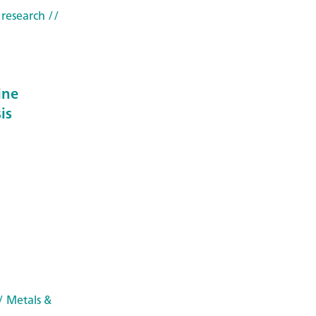
 research
//
ine
is
/ Metals &