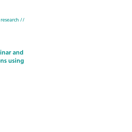
 research
//
minar and
ons using