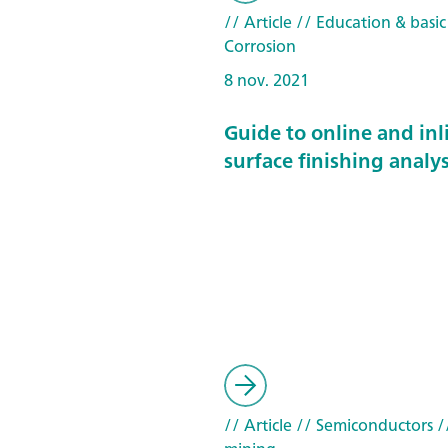
// Article
// Education & basic
Corrosion
8 nov. 2021
Guide to online and inl
surface finishing analys
// Article
// Semiconductors
/