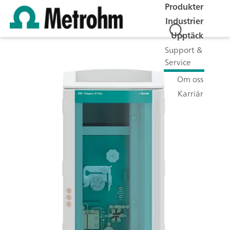
Produkter
Industrier
Upptäck
Support &
Service
Om oss
Karriär