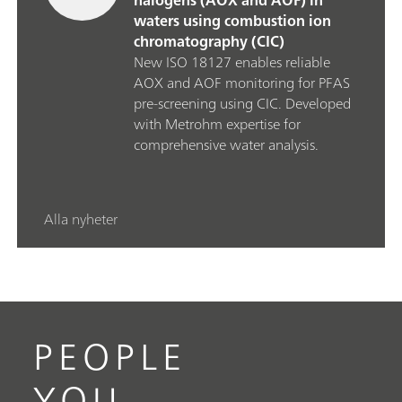
halogens (AOX and AOF) in
waters using combustion ion
chromatography (CIC)
New ISO 18127 enables reliable
AOX and AOF monitoring for PFAS
pre‑screening using CIC. Developed
with Metrohm expertise for
comprehensive water analysis.
Alla nyheter
PEOPLE
YOU