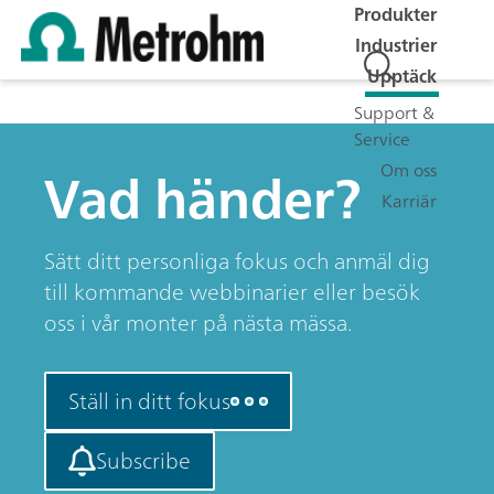
Produkter
Industrier
Upptäck
Support &
Service
Vad händer?
Om oss
Karriär
Sätt ditt personliga fokus och anmäl dig
till kommande webbinarier eller besök
oss i vår monter på nästa mässa.
Ställ in ditt fokus
Subscribe