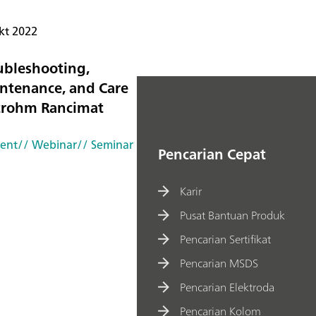
kt 2022
ubleshooting,
ntenance, and Care
rohm Rancimat
vent
// Webinar
// Seminar
Pencarian Cepat
Karir
Pusat Bantuan Produk
Pencarian Sertifikat
Pencarian MSDS
Pencarian Elektroda
Pencarian Kolom