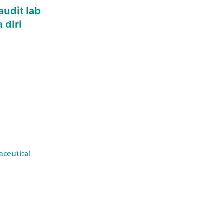
udit lab
 diri
ceutical