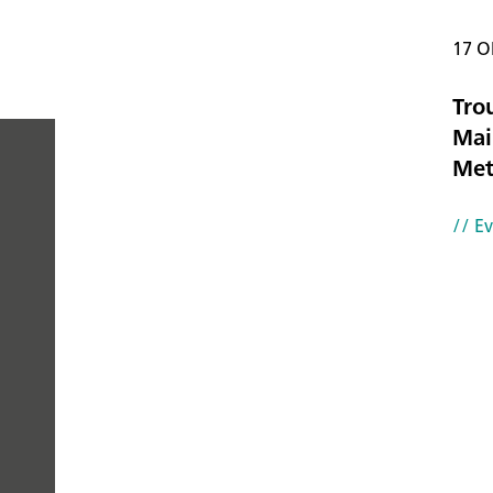
17 O
Tro
Mai
Met
PEOPLE
// E
YOU
CAN
TRUST