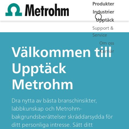
Produkter
Industrier
Upptäck
Support &
Service
Om oss
Välkommen till
Karriär
Upptäck
Metrohm
Dra nytta av bästa branschinsikter,
labbkunskap och Metrohm-
bakgrundsberättelser skräddarsydda för
ditt personliga intresse. Sätt ditt