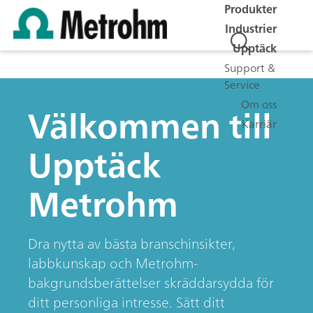
Produkter
Industrier
Upptäck
Support &
Service
Om oss
Välkommen till
Karriär
Upptäck
Metrohm
Dra nytta av bästa branschinsikter,
labbkunskap och Metrohm-
bakgrundsberättelser skräddarsydda för
ditt personliga intresse. Sätt ditt