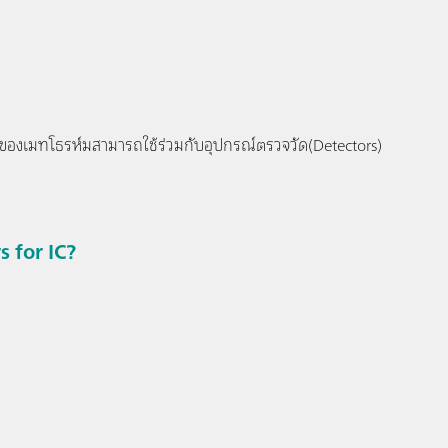
งเมทโธรห์มสามารถใช้ร่วมกับอุปกรณ์ตรวจวัด(Detectors)
 for IC?