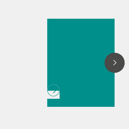
26 พ.ค. 2569
Fast
determination of
acid and base
number by
thermometric
titration
// Article
// Military
// Fuels & renewable
fuels