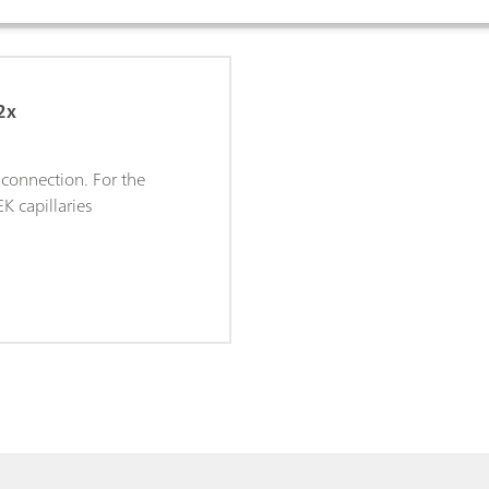
2x
connection. For the
K capillaries