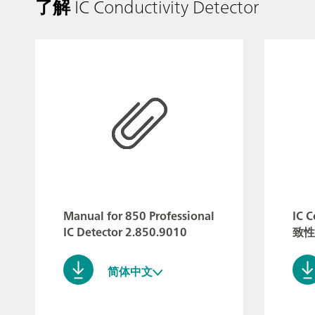
了解
IC Conductivity Detector
Manual for 850 Professional
IC C
IC Detector 2.850.9010
致性
简体中文