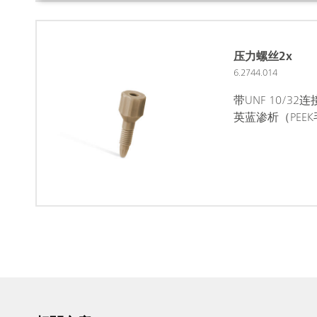
压力螺丝2x
6.2744.014
带UNF 10/3
英蓝渗析（PEE