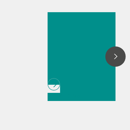
2026年5月26日
Fast
determination of
acid and base
number by
thermometric
titration
// 文章、部落格 Blog
// 教育與基礎研究
//
能源