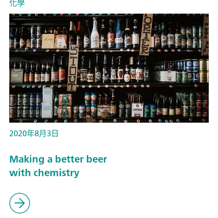
化學
2020年8月3日
Making a better beer
with chemistry