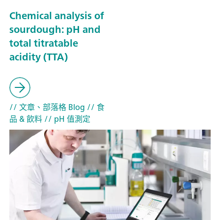
Chemical analysis of
sourdough: pH and
total titratable
acidity (TTA)
// 文章、部落格 Blog
// 食
品 & 飲料
// pH 值測定