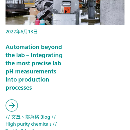
2022年6月13日
Automation beyond
the lab – Integrating
the most precise lab
pH measurements
into production
processes
// 文章、部落格 Blog
//
High purity chemicals
//