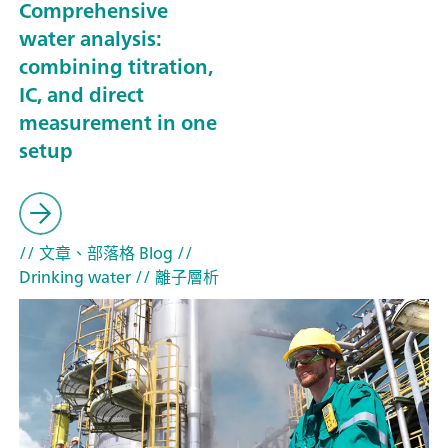
Comprehensive
water analysis:
combining titration,
IC, and direct
measurement in one
setup
// 文章、部落格 Blog
//
Drinking water
// 離子層析