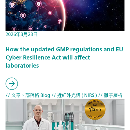
2026年3月23日
How the updated GMP regulations and EU
Cyber Resilience Act will affect
laboratories
// 文章、部落格 Blog
// 近紅外光譜 ( NIRS )
// 離子層析