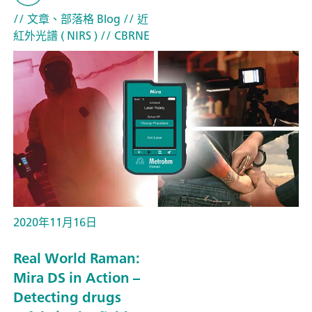
// 文章、部落格 Blog
// 近
紅外光譜 ( NIRS )
// CBRNE
2020年11月16日
Real World Raman:
Mira DS in Action –
Detecting drugs