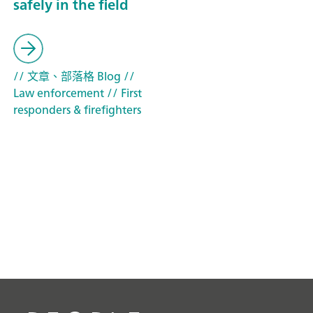
safely in the field
// 文章、部落格 Blog
//
Law enforcement
// First
responders & firefighters