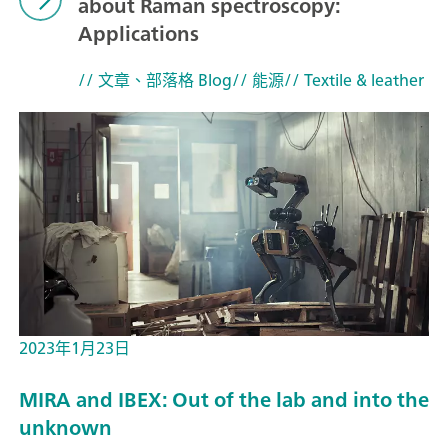
about Raman spectroscopy:
Applications
// 文章、部落格 Blog
// 能源
// Textile & leather
2023年1月23日
MIRA and IBEX: Out of the lab and into the
unknown