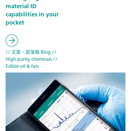
material ID
capabilities in your
pocket
// 文章、部落格 Blog
//
High purity chemicals
//
Edible oil & fats