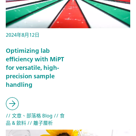
2024年8月12日
Optimizing lab
efficiency with MiPT
for versatile, high-
precision sample
handling
// 文章、部落格 Blog
// 食
品 & 飲料
// 離子層析