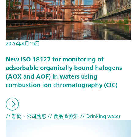
2026年4月15日
New ISO 18127 for monitoring of
adsorbable organically bound halogens
(AOX and AOF) in waters using
combustion ion chromatography (CIC)
// 新聞、公司動態
// 食品 & 飲料
// Drinking water