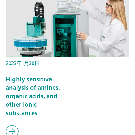
2023年1月30日
Highly sensitive
analysis of amines,
organic acids, and
other ionic
substances