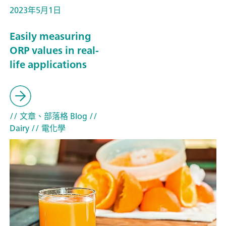
2023年5月1日
Easily measuring
ORP values in real-
life applications
// 文章、部落格 Blog
//
Dairy
// 電化學