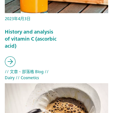
2023年4月3日
History and analysis
of vitamin C (ascorbic
acid)
// 文章、部落格 Blog
//
Dairy
// Cosmetics