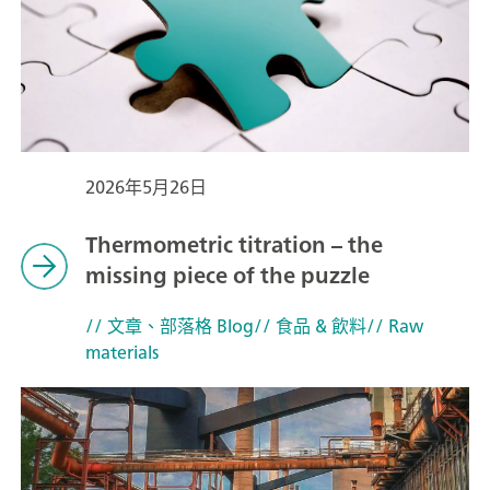
2026年5月26日
Thermometric titration – the
missing piece of the puzzle
// 文章、部落格 Blog
// 食品 & 飲料
// Raw
materials