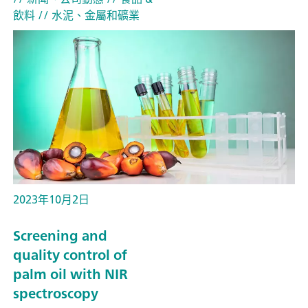
飲料
// 水泥、金屬和礦業
2023年10月2日
Screening and
quality control of
palm oil with NIR
spectroscopy