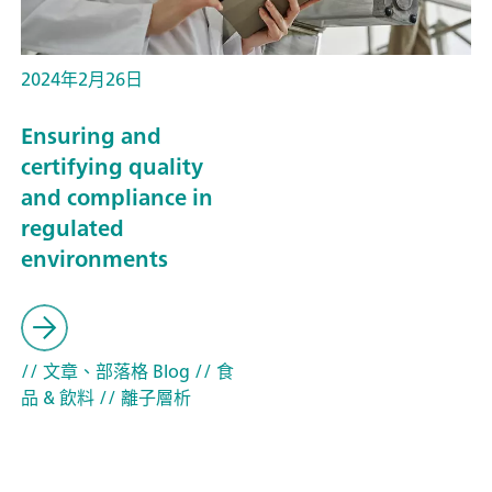
2024年2月26日
Ensuring and
certifying quality
and compliance in
regulated
environments
// 文章、部落格 Blog
// 食
品 & 飲料
// 離子層析