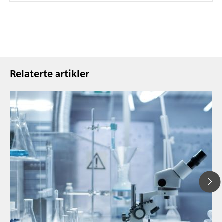
Relaterte artikler
13
// Article