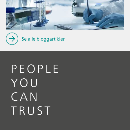
P
// Education & basic research
f
// Metals & mining
Se alle bloggartikler
PEOPLE
YOU
CAN
TRUST