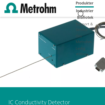
Produkter
Industrier
Bibliotek
Support &
Service
Om
Metrohm
Ledig
stilling
IC Conductivity Detector