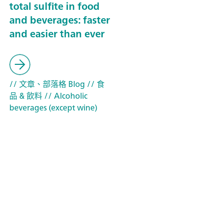
total sulfite in food
and beverages: faster
and easier than ever
// 文章、部落格 Blog
// 食
品 & 飲料
// Alcoholic
beverages (except wine)