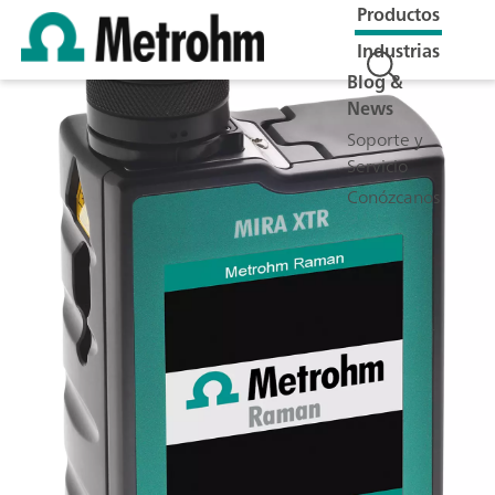
Productos
Industrias
Blog &
News
Soporte y
Servicio
Conózcanos