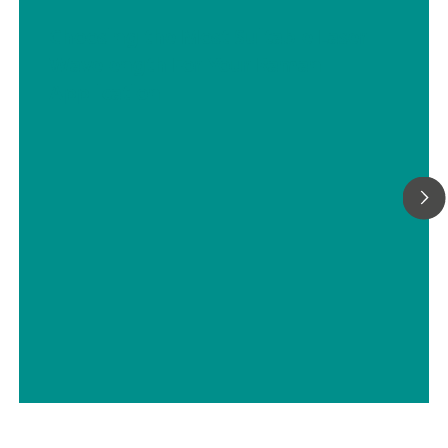
Choosing the Most Suitable Laser
Wavelength For Your Raman
Application