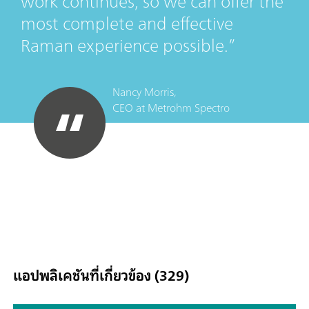
work continues, so we can offer the
most complete and effective
Raman experience possible.
Nancy Morris,
CEO
at
Metrohm Spectro
แอปพลิเคชันที่เกี่ยวข้อง (329)