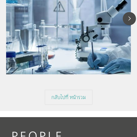
1
// Article
P
// Near-infrared spectroscopy (NIRS)
f
// Direct measurement
กลับไปที่ หน้ารวม
PEOPLE