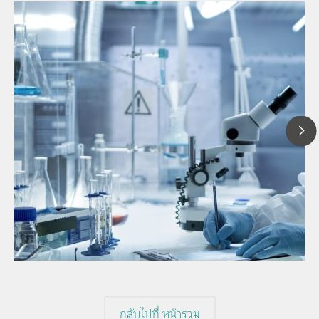
1
// Article
P
// Near-infrared spectroscopy (NIRS)
f
// Direct measurement
กลับไปที่ หน้ารวม