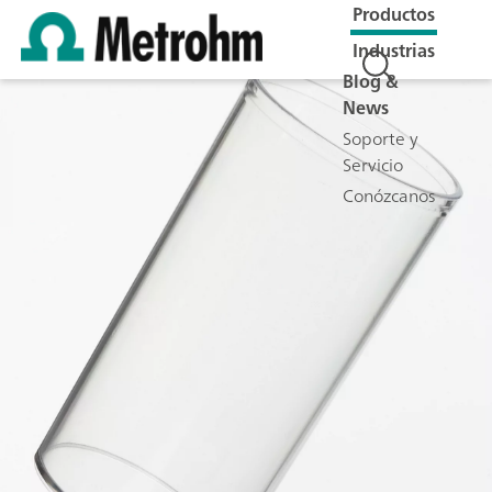
Productos
Industrias
Blog &
News
Soporte y
Servicio
Conózcanos