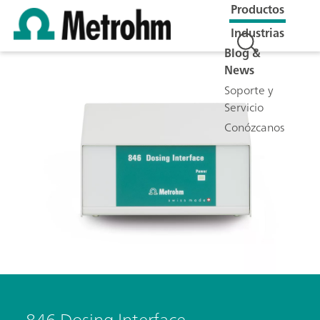
Productos
Industrias
Blog &
News
Soporte y
Servicio
Conózcanos
846 Dosing Interface