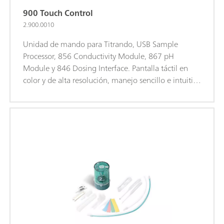
900 Touch Control
2.900.0010
Unidad de mando para Titrando, USB Sample
Processor, 856 Conductivity Module, 867 pH
Module y 846 Dosing Interface. Pantalla táctil en
color y de alta resolución, manejo sencillo e intuitivo
gracias al acceso directo a los métodos a través de
los favoritos. Con interface Ethernet integrada para
la conexión directa a Internet e interface USB para la
conexión de impresoras USB o una memoria
USB.Idiomas de diálogo: alemán, inglés, chino,
francés, español, portugués, ruso, coreano, polaco e
italiano.