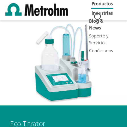
Productos
Industrias
Blog &
News
Soporte y
Servicio
Conózcanos
Eco Titrator