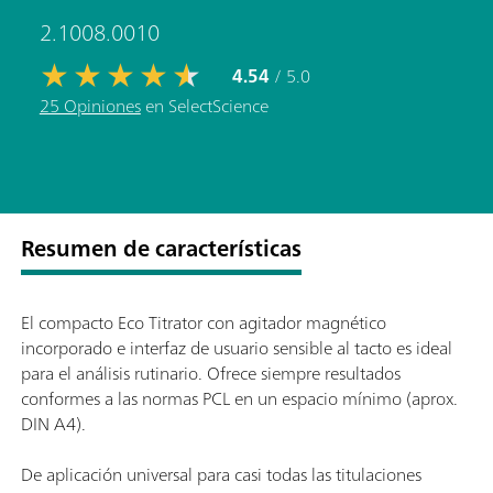
2.1008.0010
4.54
/ 5.0
25 Opiniones
en SelectScience
Resumen de características
El compacto Eco Titrator con agitador magnético
incorporado e interfaz de usuario sensible al tacto es ideal
para el análisis rutinario. Ofrece siempre resultados
conformes a las normas PCL en un espacio mínimo (aprox.
DIN A4).
De aplicación universal para casi todas las titulaciones