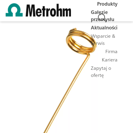
Produkty
Gałęzie
przemysłu
Aktualności
Wsparcie &
Serwis
Firma
Kariera
Zapytaj o
ofertę