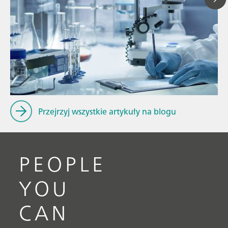
13
// Artykuł
P
// Elektrochemia
f
// Ogólna wiedza
Przejrzyj wszystkie artykuły na blogu
PEOPLE
YOU
CAN