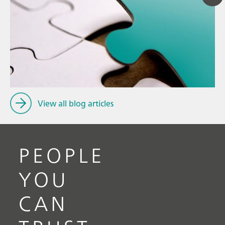
26
// Article
Ti
// Electrochemistry
ya
// General knowledge
View all blog articles
PEOPLE
YOU
CAN