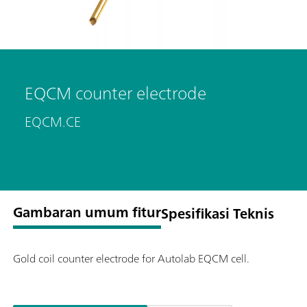
EQCM counter electrode
EQCM.CE
Gambaran umum fitur
Spesifikasi Teknis
Gold coil counter electrode for Autolab EQCM cell.