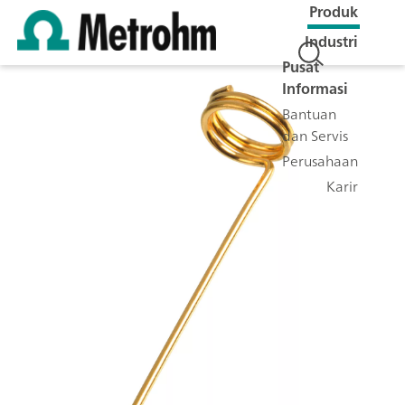
Produk
Industri
Pusat
Informasi
Bantuan
dan Servis
Perusahaan
Karir