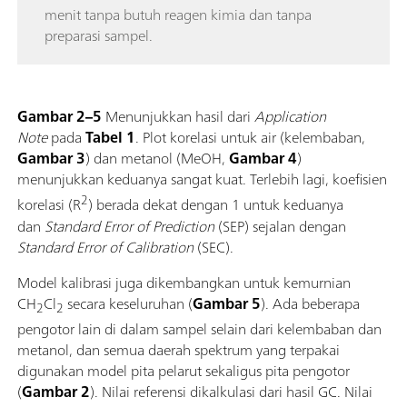
menit tanpa butuh reagen kimia dan tanpa
preparasi sampel.
Gambar 2–5
Menunjukkan hasil dari
Application
Note
pada
Tabel 1
. Plot korelasi untuk air (kelembaban,
Gambar 3
) dan metanol (MeOH,
Gambar 4
)
menunjukkan keduanya sangat kuat. Terlebih lagi, koefisien
2
korelasi (R
) berada dekat dengan 1 untuk keduanya
dan
Standard Error of Prediction
(SEP) sejalan dengan
Standard Error of Calibration
(SEC).
Model kalibrasi juga dikembangkan untuk kemurnian
CH
Cl
secara keseluruhan (
Gambar 5
). Ada beberapa
2
2
pengotor lain di dalam sampel selain dari kelembaban dan
metanol, dan semua daerah spektrum yang terpakai
digunakan model pita pelarut sekaligus pita pengotor
(
Gambar 2
). Nilai referensi dikalkulasi dari hasil GC. Nilai