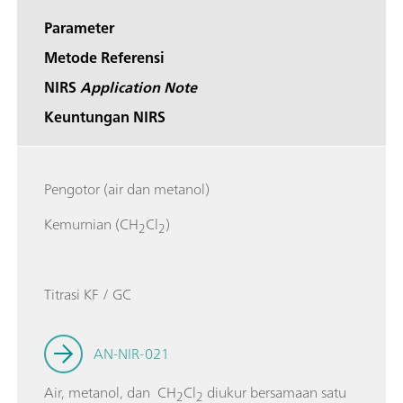
Parameter
Metode Referensi
NIRS
Application Note
Keuntungan NIRS
Pengotor (air dan metanol)
Kemurnian (CH
Cl
)
2
2
Titrasi KF / GC
AN-NIR-021
Air, metanol, dan CH
Cl
diukur bersamaan satu
2
2