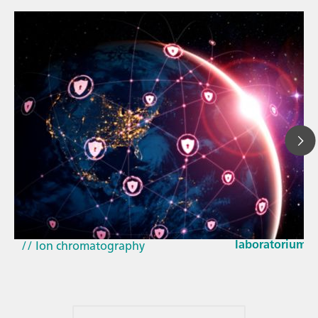
23 Mar 2026
Bagaimana pem
// Article
EU Cyber Resil
// Near-infrared spectroscopy (NIRS)
laboratorium
// Ion chromatography