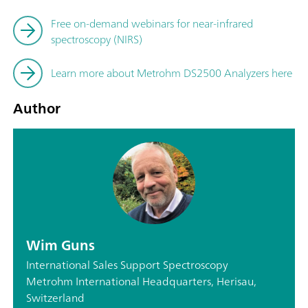
Free on-demand webinars for near-infrared
spectroscopy (NIRS)
Learn more about Metrohm DS2500 Analyzers here
Author
Wim Guns
International Sales Support Spectroscopy
Metrohm International Headquarters, Herisau,
Switzerland