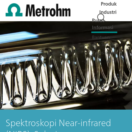
Produk
Industri
Pusat
Informasi
Bantuan
dan Servis
Perusahaan
Karir
Spektroskopi Near-infrared