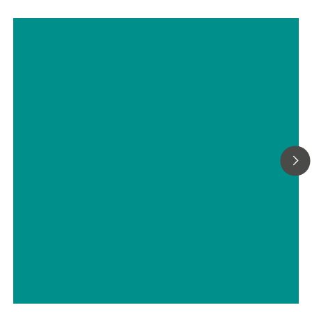
Analytique titrimétrique de
biocarburants
// ASTM D5798
// Militaire