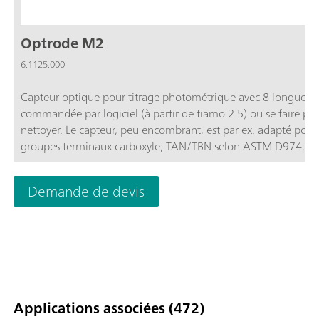
Optrode M2
6.1125.000
Capteur optique pour titrage photométrique avec 8 longueur
commandée par logiciel (à partir de tiamo 2.5) ou se faire par 
nettoyer. Le capteur, peu encombrant, est par ex. adapté pour
groupes terminaux carboxyle; TAN/TBN selon ASTM D974; la déte
sulfate de chondroïtine selon USP; Le capteur ne convient aux
(colorimétrie).
Demande de devis
Applications associées (472)