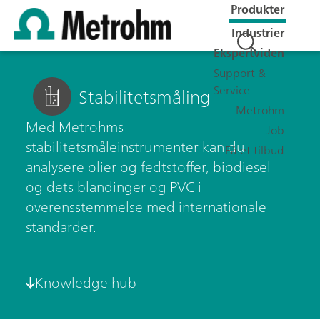
Produkter
Industrier
Ekspertviden
Support &
Service
Stabilitetsmåling
Metrohm
Med Metrohms
Job
stabilitetsmåleinstrumenter kan du
Få et tilbud
analysere ​​olier og fedtstoffer, biodiesel
og dets blandinger og PVC i
overensstemmelse med internationale
standarder.
Knowledge hub