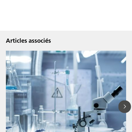
Articles associés
13 juil. 2
Technolo