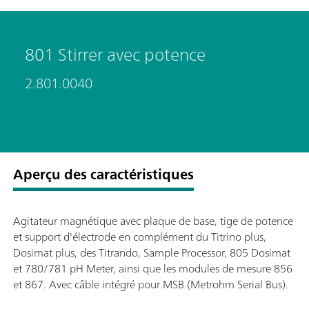
801 Stirrer avec potence
2.801.0040
Aperçu des caractéristiques
Agitateur magnétique avec plaque de base, tige de potence
et support d'électrode en complément du Titrino plus,
Dosimat plus, des Titrando, Sample Processor, 805 Dosimat
et 780/781 pH Meter, ainsi que les modules de mesure 856
et 867. Avec câble intégré pour MSB (Metrohm Serial Bus).