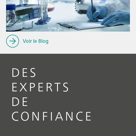
// Article
pour les
// Mesure du pH
biophar
// Connaissances générales
Voir le Blog
DES
EXPERTS
DE
CONFIANCE