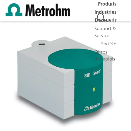
Produits
Industries
Découvrir
Support &
Service
Société
Offres
d'emplois