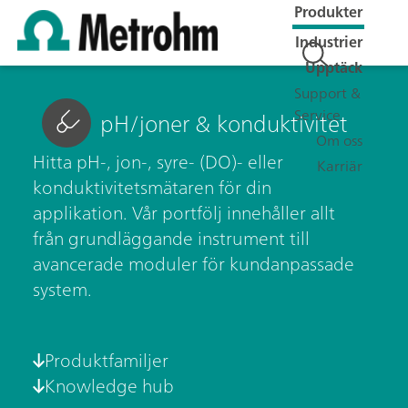
Produkter
Industrier
Upptäck
Support &
Service
pH/joner & konduktivitet
Om oss
Hitta pH-, jon-, syre- (DO)- eller
Karriär
konduktivitetsmätaren för din
applikation. Vår portfölj innehåller allt
från grundläggande instrument till
avancerade moduler för kundanpassade
system.
Produktfamiljer
Knowledge hub