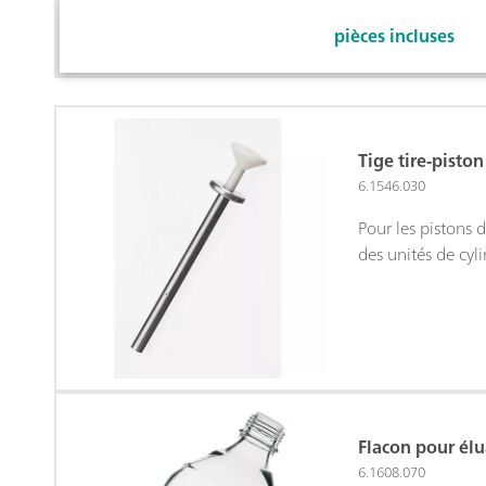
pièces incluses
Tige tire-piston
6.1546.030
Pour les pistons 
des unités de cy
Flacon pour élu
6.1608.070