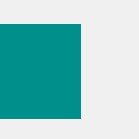
026
logie
yse des
és pour
duits
rmaceuti
//
ographie
/
ances
s