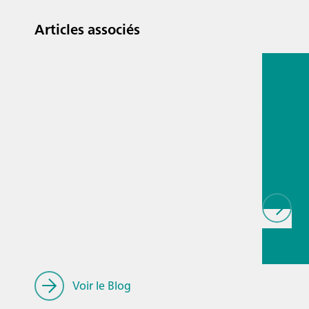
Articles associés
13 juil. 2
Techno
d'anal
procéd
les pro
biopha
ques
// Article
Chromat
Ionique
/
Connaiss
Voir le Blog
générale