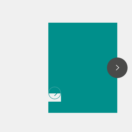
14 juil. 2025
Configuration
simplifiée de la
spectroélectrochi
mie grâce à des
cellules
intuitives et
conviviales
// Article
//
Éducation et
recherche
fondamentale
//