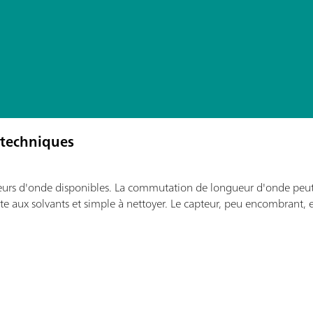
 techniques
urs d'onde disponibles. La commutation de longueur d'onde peut ê
nte aux solvants et simple à nettoyer. Le capteur, peu encombrant, e