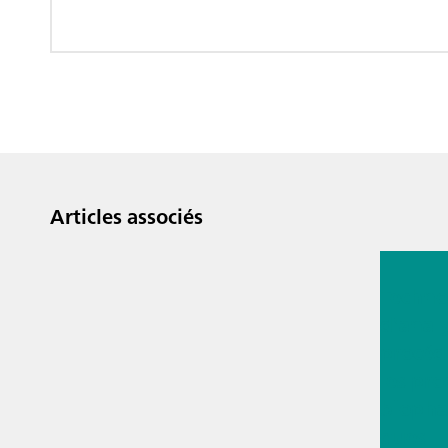
mesure analogiq
Articles associés
13 juil. 2
Techno
d'anal
procéd
les pro
biopha
ques