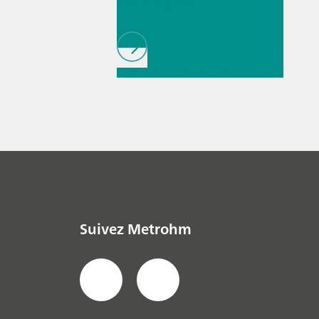
conviviales
// Article
// Titration
// Connaissances
générales
Suivez Metrohm