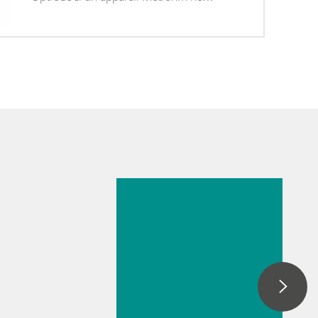
dispose d'aucun port USB pour cela
(comme par ex. sur les anciens appareils).
14 juil. 2025
Configuration
simplifiée de la
spectroélectrochi
mie grâce à des
cellules
intuitives et