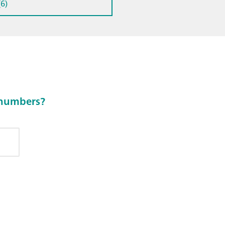
6)
e numbers?