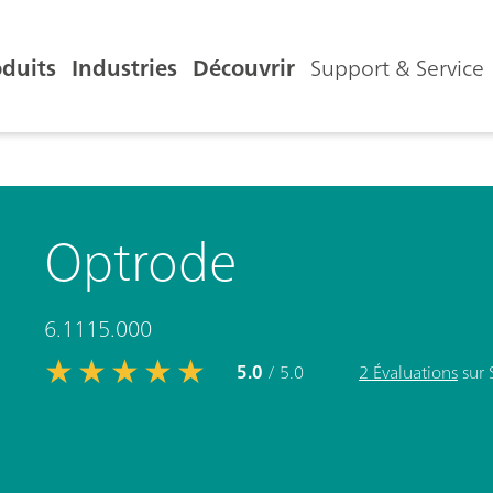
oduits
Industries
Découvrir
Support & Service
Optrode
6.1115.000
5.0
/ 5.0
2 Évaluations
sur 