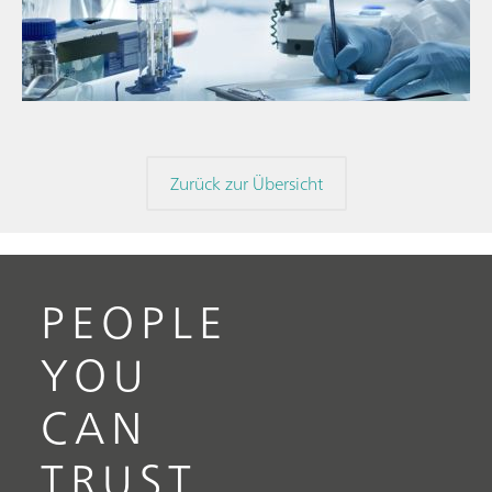
// Nahinfrarot-Spektroskopie (NIRS)
// Direktmessung
Zurück zur Übersicht
PEOPLE
YOU
CAN
TRUST