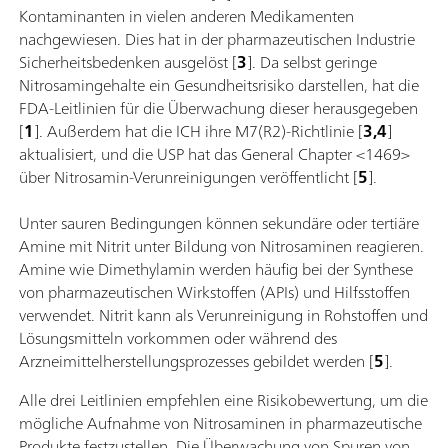
Kontaminanten in vielen anderen Medikamenten
nachgewiesen. Dies hat in der pharmazeutischen Industrie
Sicherheitsbedenken ausgelöst [
3
]. Da selbst geringe
Nitrosamingehalte ein Gesundheitsrisiko darstellen, hat die
FDA-Leitlinien für die Überwachung dieser herausgegeben
[
1
]. Außerdem hat die ICH ihre M7(R2)-Richtlinie [
3,4
]
aktualisiert, und die USP hat das General Chapter <1469>
über Nitrosamin-Verunreinigungen veröffentlicht [
5
].
Unter sauren Bedingungen können sekundäre oder tertiäre
Amine mit Nitrit unter Bildung von Nitrosaminen reagieren.
Amine wie Dimethylamin werden häufig bei der Synthese
von pharmazeutischen Wirkstoffen (APIs) und Hilfsstoffen
verwendet. Nitrit kann als Verunreinigung in Rohstoffen und
Lösungsmitteln vorkommen oder während des
Arzneimittelherstellungsprozesses gebildet werden [
5
].
Alle drei Leitlinien empfehlen eine Risikobewertung, um die
mögliche Aufnahme von Nitrosaminen in pharmazeutische
Produkte festzustellen. Die Überwachung von Spuren von