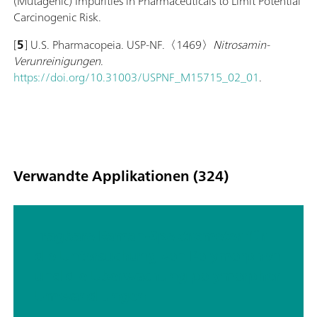
(Mutagenic) Impurities in Pharmaceuticals to Limit Potential
Carcinogenic Risk.
[
5
] U.S. Pharmacopeia. USP-NF.〈1469〉
Nitrosamin-
Verunreinigungen
.
https://doi.org/10.31003/USPNF_M15715_02_01
.
Verwandte Applikationen (324)
Tragbare Raman-Spektrometer für
die Untersuchung von Polymorphen
und die Überwachung polymorpher
Umwandlungen