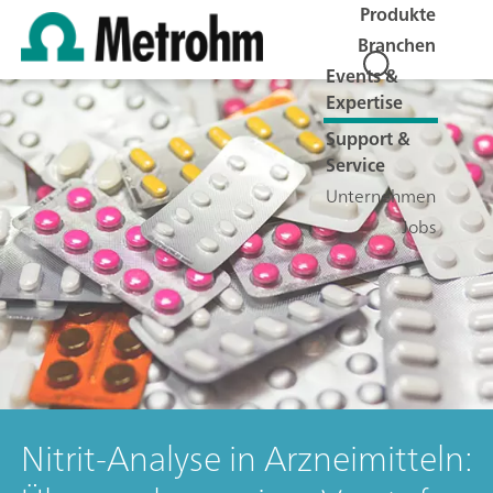
Produkte
Branchen
Events &
Expertise
Support &
Service
Unternehmen
Jobs
Nitrit-Analyse in Arzneimitteln: