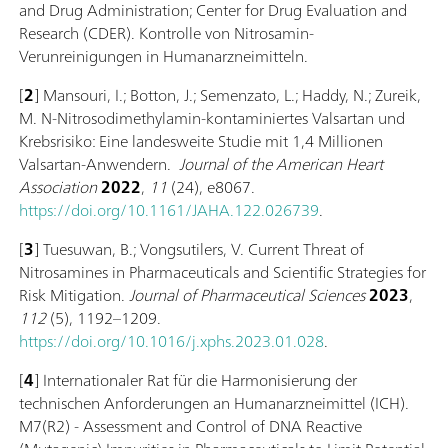
and Drug Administration; Center for Drug Evaluation and
Research (CDER). Kontrolle von Nitrosamin-
Verunreinigungen in Humanarzneimitteln.
[
2
] Mansouri, I.; Botton, J.; Semenzato, L.; Haddy, N.; Zureik,
M. N-Nitrosodimethylamin-kontaminiertes Valsartan und
Krebsrisiko: Eine landesweite Studie mit 1,4 Millionen
Valsartan-Anwendern.
Journal of the American Heart
Association
2022
,
11
(24), e8067.
https://doi.org/10.1161/JAHA.122.026739
.
[
3
] Tuesuwan, B.; Vongsutilers, V. Current Threat of
Nitrosamines in Pharmaceuticals and Scientific Strategies for
Risk Mitigation.
Journal of Pharmaceutical Sciences
2023
,
112
(5), 1192–1209.
https://doi.org/10.1016/j.xphs.2023.01.028
.
[
4
] Internationaler Rat für die Harmonisierung der
technischen Anforderungen an Humanarzneimittel (ICH).
M7(R2) - Assessment and Control of DNA Reactive