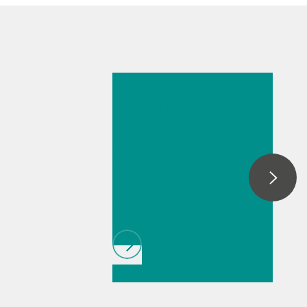
14 juil. 2025
Configuration
simplifiée de la
spectroélectrochi
mie grâce à des
cellules
intuitives et
conviviales
// Article
// Militaire
// Carburants et
carburants