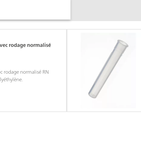
avec rodage normalisé
ec rodage normalisé RN
yéthylène.