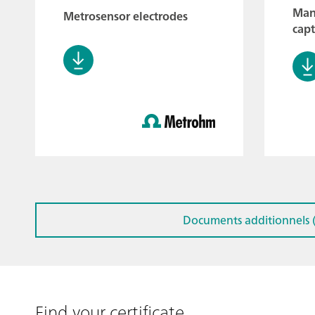
Manu
Metrosensor electrodes
cap
Documents additionnels (
Find your certificate