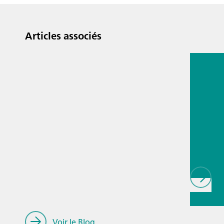
Articles associés
13 juil. 2
Techno
d'anal
procéd
les pro
biopha
ques
// Article
Nourritur
// Matiè
Voir le Blog