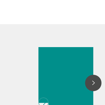
27 feb 2026
Flexibilidad
inigualable en el
análisis de iones
en línea:-el 2060
IC Process
Analyzer-