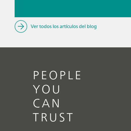
13 jul 2026
Tecnología analítica de procesos
Ver todos los artículos del blog
para biofármacos
// Blog post
// Conocimiento general
//
Análisis de proceso
PEOPLE
YOU
CAN
TRUST