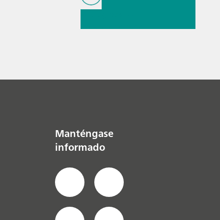
// Blog post
//
Infrarojo cercano
(NIR)
//
Cromatografía iónica
Manténgase
informado