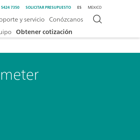
) 5424 7350
SOLICITAR PRESUPUESTO
ES
MEXICO
oporte y servicio
Conózcanos
uipo
Obtener cotización
ometer