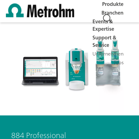
Produkte
Branchen
Events &
Expertise
Support &
Service
Unternehmen
Jobs
884 Professional