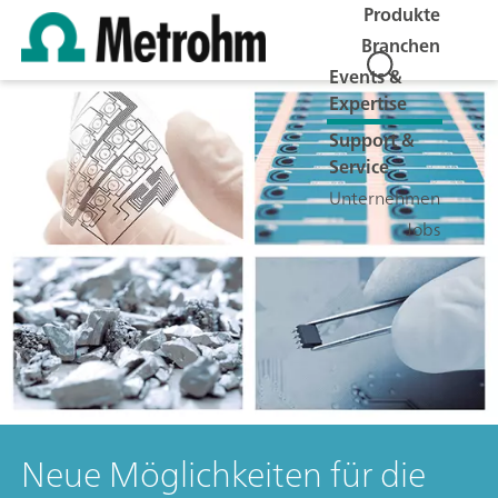
Produkte
Branchen
Events &
Expertise
Support &
Service
Unternehmen
Jobs
Neue Möglichkeiten für die