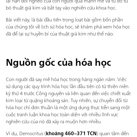
lại nạn đói nghèo của con người quá mạnh mẽ và từ đó từ
bỏ thuật giả kim và bắt tay vào nghiên cứu khoa học.
Bài viết này, là bài đầu tiên trong loạt bài gồm bốn phần
của chúng tôi về lịch sử hóa học, sẽ khám phá xem hóa học
đã để lại sự huyền bí của thuật giả kim như thế nào.
Nguồn gốc của hóa học
Con người đã say mê hóa học trong hàng ngàn năm. Việc
sử dụng các quy trình hóa học lần đầu tiên có từ thiên niên
kỷ thứ 4 trước Công nguyên và liên quan đến việc chiết xuất
kim loại từ quặng khoáng sản. Tuy nhiên, sự chuyển đổi từ
hóa học chỉ đơn thuần là một ứng dụng thực tiễn sang một
cuộc tranh luận khoa học toàn diện với nhiều lĩnh vực
nghiên cứu của nó đã xảy ra muộn hơn nhiều.
Ví dụ, Democritus (
khoảng 460–371 TCN
) quan tâm đến