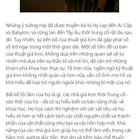
Những ý tưởng này đã được truyền bá từ Hy Lạp đến Ai Cập
và Babylon, và cũng lan đến Tây Âu thời trung cổ rất lâu sau
đó. Tuy nhiên, sự tiến bộ của thuật giả kim đã gặp phải vô
số trở ngại trong một thời gian dài. Một số tiền đề cơ bản
của thuật giả kim, không dựa trên những quan sát về tự
nhiên mà dựa trên sự thần bí và mê tín, đã cản trở những
khám phá khoa học thực sự. Tệ hơn nữa, ngôn ngữ kỹ thuật
giả kim không nhất quán và hơn nữa, vẫn cố tình mơ hồ và
khó hiểu để loại trừ người ngoài khỏi những bí mật của nó.
Bất kể lỗi lầm của họ là gì, các nhà giả kim thời Trung cổ -
vào thời của họ - đã có sự hiểu biết cơ bản vững chắc về
khoa học. Họ học cách thí nghiệm với các vật liệu và họ
hiểu rõ hơn ai hết cách tách các chất nguyên chất và thành
phần của vật chất cũng như tạo ra các hỗn hợp mới. Khả
năng của các nhà giả kim giúp họ có thể làm việc trong các
hầm mỏ, xưởng đúc tiền, thợ rèn và tiệm bào chế thuốc.