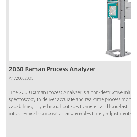
2060 Raman Process Analyzer
A472060200C
The 2060 Raman Process Analyzer is a non-destructive inlin
spectroscopy to deliver accurate and real-time process monitor
capabilities, high-throughput spectrometer, and long-lasting la
into chemical composition and enables timely adjustments for
consistent product quality, and enhancing overall operational 
can be connected to the analyzer. All 5 channels can be conf
embedded proprietary software.