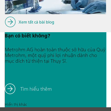
Xem tất cả bài blog
Bạn có biết không?
Metrohm AG hoàn toàn thuộc sở hữu của Quỹ
Metrohm, một quỹ phi lợi nhuận dành cho
mục đích từ thiện tại Thụy Sĩ.
Tìm hiểu thêm
Hiển thị khác