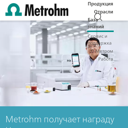
Продукция
Отрасли
База
знаний
Сервис и
поддержка
О Метром
Работа
Metrohm получает награду